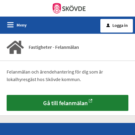
Meny
Logga in
u
Fastigheter - Felanmälan
Felanmälan och ärendehantering för dig som är
lokalhyresgäst hos Skövde kommun.
Gå till felanmälan