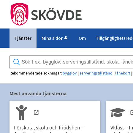
Tjänster
Mina sidor
Om
Tillgänglighetsre
Rekommenderade sökningar:
bygglov
|
serveringstillstånd
|
lånekort
|
Mest använda tjänsterna
Förskola, skola och fritidshem -
Vklass - I