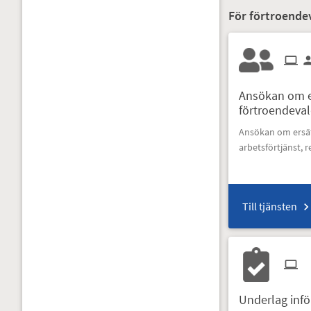
För förtroende
Ansökan om e
förtroendeva
Ansökan om ersät
arbetsförtjänst, r
Till tjänsten
Underlag inför