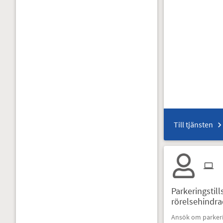
Till tjänsten
Parkeringstill
rörelsehindr
Ansök om parkeri