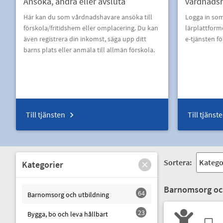
Ansöka, ändra eller avsluta
vårdnads
Här kan du som vårdnadshavare ansöka till
Logga in so
förskola/fritidshem eller omplacering. Du kan
lärplattform
även registrera din inkomst, säga upp ditt
e-tjänsten f
barns plats eller anmäla till allmän förskola.
Till tjänsten
Till tjänst
Sortera:
Kategorier
Barnomsorg och
64
Barnomsorg och utbildning
23
Bygga, bo och leva hållbart