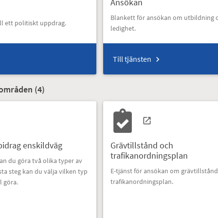
Ansökan
Blankett för ansökan om utbildning
ll ett politiskt uppdrag.
ledighet.
Till tjänsten
nområden (
4
)
idrag enskildväg
Grävtillstånd och
trafikanordningsplan
kan du göra två olika typer av
E-tjänst för ansökan om grävtillstån
sta steg kan du välja vilken typ
trafikanordningsplan.
l göra.