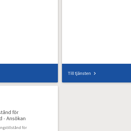
Till tjänsten
stånd för
ad - Ansökan
ngstillstånd för