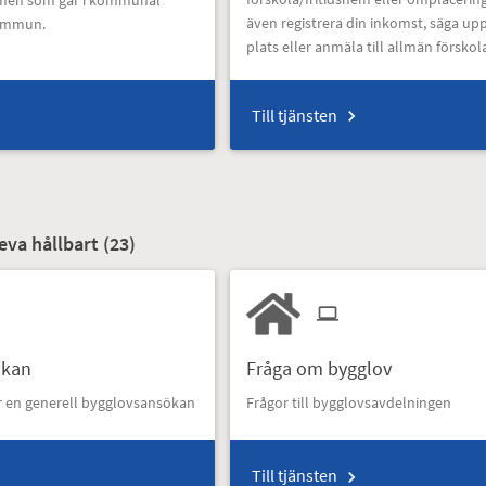
även registrera din inkomst, säga upp
kommun.
plats eller anmäla till allmän förskol
Till tjänsten
eva hållbart (
23
)
ökan
Fråga om bygglov
r en generell bygglovsansökan
Frågor till bygglovsavdelningen
Till tjänsten