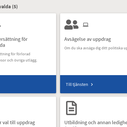
valda (
5
)
rsättning för
Avsägelse av uppdrag
lda
Om du ska avsäga dig ditt politiska 
tning för förlorad
esor och övriga utlägg.
Till tjänsten
 val till uppdrag
Utbildning och annan ledighe