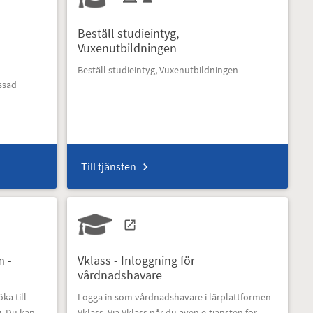
Beställ studieintyg,
Vuxenutbildningen
Beställ studieintyg, Vuxenutbildningen
ssad
Till tjänsten
m -
Vklass - Inloggning för
vårdnadshavare
ka till
Logga in som vårdnadshavare i lärplattformen
g. Du kan
Vklass. Via Vklass når du även e-tjänsten för