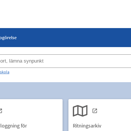
dogörelse
skola
nloggning för
Ritningsarkiv