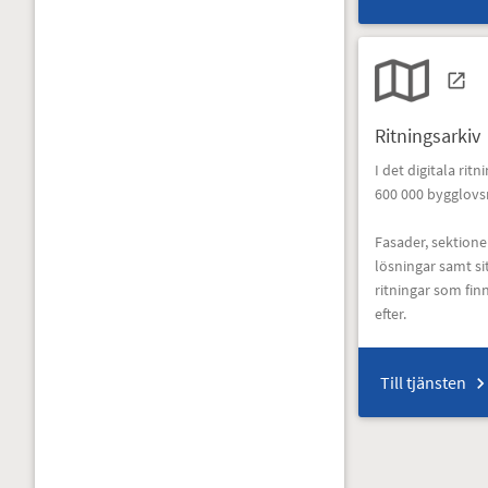
Ritningsarkiv
I det digitala rit
600 000 bygglovsr
Fasader, sektione
lösningar samt s
ritningar som fin
efter.
Till tjänsten