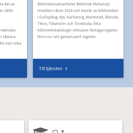
 ta del av
Bibliotekssamarbetet Bibliotek Mellansjö
ån 1850-
inleddes våren 2018 och består av biblioteken
i Gullspång, Hjo, Karlsborg, Mariestad, Skövde,
Tibro, Tidaholm och Töreboda. Åtta
 tekniska
bibliotekskataloger inklusive låntagarregister
är sådana
finns nu i ett gemensamt register.
älv kan söka
Till tjänsten