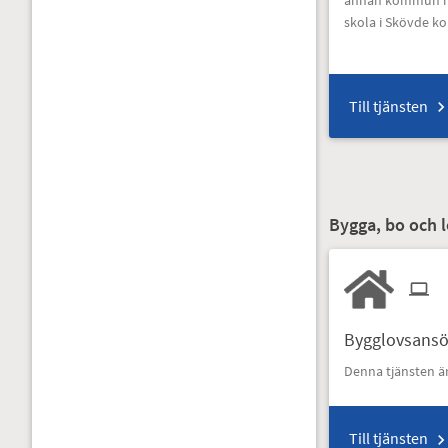
skola i Skövde 
Till tjänsten
Bygga, bo och l
Bygglovsans
Denna tjänsten ä
Till tjänsten