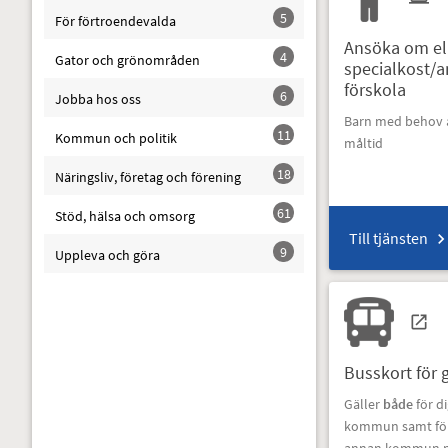
5
För förtroendevalda
Ansöka om ell
4
Gator och grönområden
specialkost/
förskola
6
Jobba hos oss
Barn med behov
11
Kommun och politik
måltid
18
Näringsliv, företag och förening
61
Stöd, hälsa och omsorg
Till tjänsten
9
Uppleva och göra
Busskort för 
Gäller
både
för d
kommun samt för 
annan kommun m