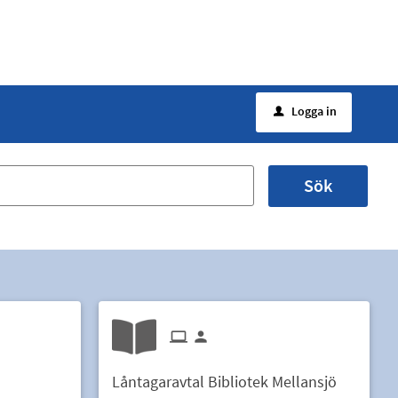
Logga in
u
Sök
Låntagaravtal Bibliotek Mellansjö