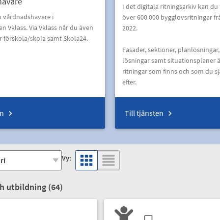
havare
I det digitala ritningsarkiv kan du
m vårdnadshavare i
över 600 000 bygglovsritningar fr
en Vklass. Via Vklass når du även
2022.
ör förskola/skola samt Skola24.
Fasader, sektioner, planlösningar,
lösningar samt situationsplaner 
ritningar som finns och som du sj
efter.
en
Till tjänsten
Vy:
 utbildning (
64
)