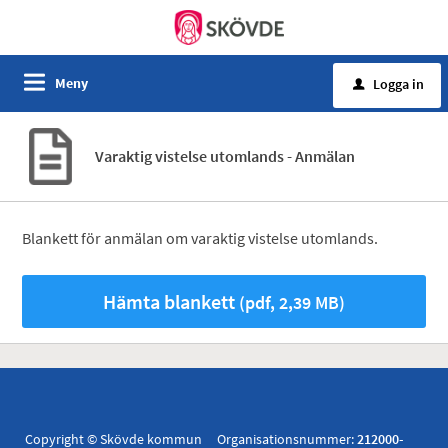
Meny
Logga in
u
Varaktig vistelse utomlands - Anmälan
Blankett för anmälan om varaktig vistelse utomlands.
Hämta blankett
(pdf, 2,39 MB)
Copyright © Skövde kommun Organisationsnummer:
212000-