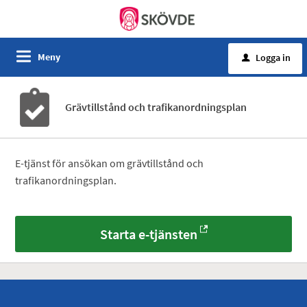
Meny
Logga in
u
Grävtillstånd och trafikanordningsplan
E-tjänst för ansökan om grävtillstånd och
trafikanordningsplan.
Starta e-tjänsten