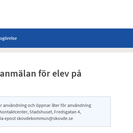
dogörelse
 anmälan för elev på
d för användning och öppnar åter för användning
l Kontaktcenter, Stadshuset, Fredsgatan 4,
er via epost skovdekommun@skovde.se